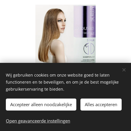
Wij gebruiken cookies om onze website goed te laten
functioneren en te beveiligen, en om je de best mogelijke
Share
gebruikerservaring te bieden.
Accepteer alleen noodzakelijke
Alles accepteren
© 2026 Benjamin Coiffure
Open geavanceerde instellingen
Website by
dry.media
Cookies