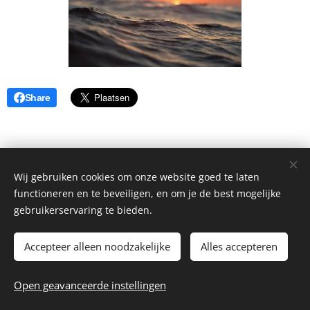
Share
Wij gebruiken cookies om onze website goed te laten
functioneren en te beveiligen, en om je de best mogelijke
gebruikerservaring te bieden.
Accepteer alleen noodzakelijke
Alles accepteren
© 2026 Benjamin Coiffure
Open geavanceerde instellingen
Website by
dry.media
Cookies