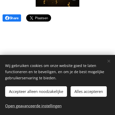
Share
Wij gebruiken cookies om onze website goed te laten
functioneren en te beveiligen, en om je de best mogelijke
gebruikerservaring te bieden.
Accepteer alleen noodzakelijke
Alles accepteren
© 2026 Benjamin Coiffure
Open geavanceerde instellingen
Website by
dry.media
Cookies