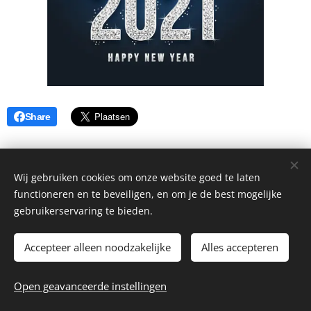
Share
Wij gebruiken cookies om onze website goed te laten
functioneren en te beveiligen, en om je de best mogelijke
gebruikerservaring te bieden.
Accepteer alleen noodzakelijke
Alles accepteren
© 2026 Benjamin Coiffure
Open geavanceerde instellingen
Website by
dry.media
Cookies